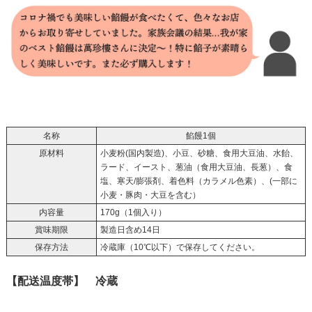
名称
餡饅1個
原材料
小麦粉(国内製造)、小豆、砂糖、食用大豆油、水飴、
ラード、イースト、葱油（食用大豆油、長葱）、食
塩、寒天/膨張剤、着色料（カラメル色素）、(一部に
小麦・豚肉・大豆を含む）
内容量
170g（1個入り）
賞味期限
製造日含め14日
保存方法
冷蔵庫（10℃以下）で保存してください。
【配送温度帯】 冷蔵