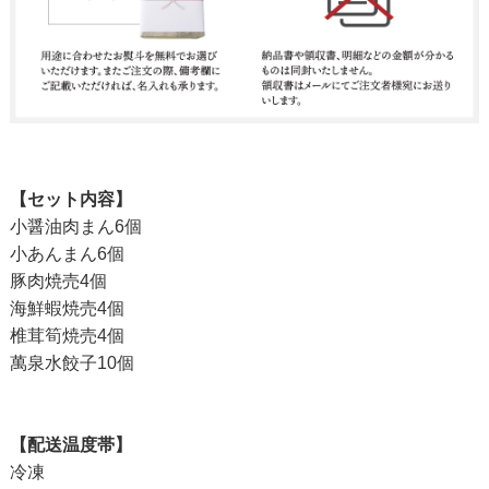
【セット内容】
小醤油肉まん6個
小あんまん6個
豚肉焼売4個
海鮮蝦焼売4個
椎茸筍焼売4個
萬泉水餃子10個
【配送温度帯】
冷凍