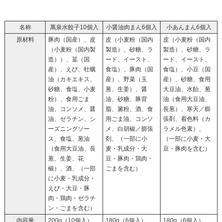
名称
萬泉水餃子10個入
小醤油肉まん6個入
小あんまん6個入
原材料
豚肉（国産）、皮
皮（小麦粉（国内
皮（小麦粉（国内
（小麦粉（国内製
製造）、砂糖、ラ
製造）、砂糖、ラ
造））、韮（国
ード、イースト、
ード、イースト、
産）、えび、牡蠣
食塩）、豚肉（国
食塩）、小豆（国
油（カキエキス、
産）、野菜（玉
産）、砂糖、食用
砂糖、食塩、小麦
葱、生姜）、醤
大豆油、水飴、葱
粉）、食用ごま
油、砂糖、豚背
油（食用大豆油、
油、コンソメ、醤
脂、澱粉、酒、食
長葱）、寒天／膨
油、ゼラチン、シ
用ごま油、コンソ
張剤、着色料（カ
ーズニングソー
メ、白胡椒／膨張
ラメル色素）、
ス、食塩、葱油
剤、（一部に小
（一部に小麦・大
（食用大豆油、長
麦・乳成分・大
豆・豚肉を含む）
葱、生姜、花
豆・豚肉・鶏肉・
椒）、酒、（一部
ごまを含む）
に小麦・乳成分・
えび・大豆・豚
肉・鶏肉・ゼラチ
ン・ごまを含む）
内容量
200g（10個入）
180g（6個入）
180g（6個入）