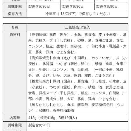
賞味期限
製造含め90日
製造含め90日
製造含め90日
保存方法
冷凍庫（-18℃以下）で保存してください
名称
三色焼売12個入
原材料
【豚肉焼売】豚肉（国産）、玉葱、豚背脂、皮（小麦粉）、澱
粉、貝柱スープ（干し貝柱）、砂糖、酒、食用ごま油、食塩、
コンソメ、帆立、生姜汁、白胡椒、（一部に小麦・乳製品・大
豆・豚肉・鶏肉・ごまを含む）
【海鮮蝦焼売】魚肉（えび（中国産）、カットいか）、皮（小
麦粉）、豚背脂、つなぎ（澱粉、卵白）、砂糖、食塩、食用ご
ま油、生姜汁、コンソメ、酒、白胡椒、（一部に小麦、乳成
分、卵、えび、いか、大豆、豚肉、鶏肉、ごまを含む）
【椎茸筍焼売】豚肉（国産）、豚背脂、干し椎茸、筍水煮、皮
（小麦粉）、つなぎ（澱粉、卵白）、砂糖、酒、食用ごま油、
食塩、貝柱スープ（干し貝柱）、帆立、コンソメ、白胡椒（一
部に小麦、乳成分、卵、大豆、豚肉、鶏肉、ごまを含む）
【練りからし】からし、食塩、醸造酢、麦芽糖/着色料（ウコ
ン）、酸味料、香辛料抽出物
内容量
418g（焼売416g、3種12個入）
賞味期限
製造含め90日