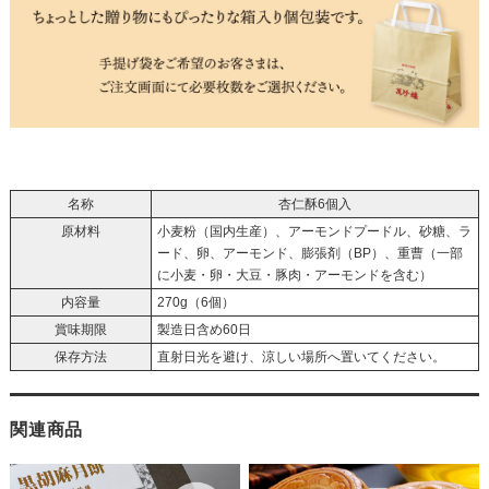
名称
杏仁酥6個入
原材料
小麦粉（国内生産）、アーモンドプードル、砂糖、ラ
ード、卵、アーモンド、膨張剤（BP）、重曹（一部
に小麦・卵・大豆・豚肉・アーモンドを含む）
内容量
270g（6個）
賞味期限
製造日含め60日
保存方法
直射日光を避け、涼しい場所へ置いてください。
関連商品