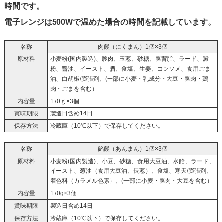
時間です。
電子レンジは500Wで温めた場合の時間を記載しています。
名称
肉饅（にくまん）1個×3個
原材料
小麦粉(国内製造)、豚肉、玉葱、砂糖、豚背脂、ラード、澱
粉、醤油、イースト、酒、食塩、生姜、コンソメ、食用ごま
油、白胡椒/膨張剤、(一部に小麦・乳成分・大豆・豚肉・鶏
肉・ごまを含む）
内容量
170ｇ×3個
賞味期限
製造日含め14日
保存方法
冷蔵庫（10℃以下）で保存してください。
名称
餡饅（あんまん）1個×3個
原材料
小麦粉(国内製造)、小豆、砂糖、食用大豆油、水飴、ラード、
イースト、葱油（食用大豆油、長葱）、食塩、寒天/膨張剤、
着色料（カラメル色素）、(一部に小麦・豚肉・大豆を含む）
内容量
170g×3個
賞味期限
製造日含め14日
保存方法
冷蔵庫（10℃以下）で保存してください。